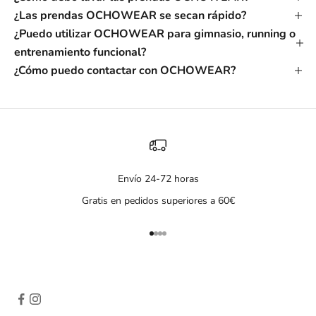
¿Las prendas OCHOWEAR se secan rápido?
¿Puedo utilizar OCHOWEAR para gimnasio, running o
entrenamiento funcional?
¿Cómo puedo contactar con OCHOWEAR?
Envío 24-72 horas
Gratis en pedidos superiores a 60€
Ir al artículo 1
Ir al artículo 2
Ir al artículo 3
Ir al artículo 4