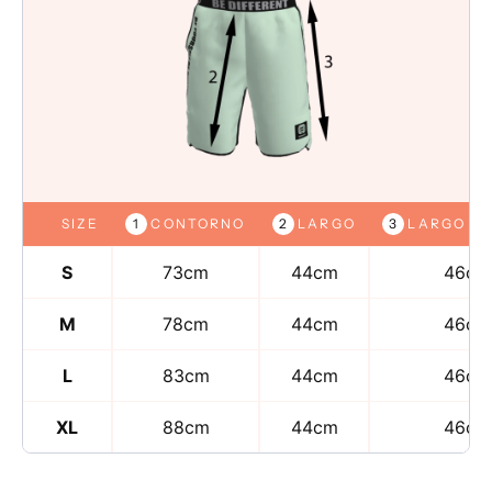
SIZE
CONTORNO
LARGO
LARGO T
S
73cm
44cm
46cm
M
78cm
44cm
46cm
L
83cm
44cm
46cm
XL
88cm
44cm
46cm