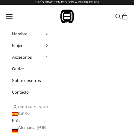
Ir al contenido
ENVÍO GRATIS EN PEDIDOS A PARTIR DE 60€
Ochowear
Menú
Buscar
Cesta
Hombre
Mujer
Accesorios
Outlet
Sobre nosotros
Contacto
INICIAR SESIÓN
EUR €
País
Alemania (EUR