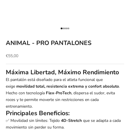
Ir al artículo 1
Ir al artículo 2
Ir al artículo 3
Ir al artículo 4
Ir al artículo 5
ANIMAL - PRO PANTALONES
Precio de oferta
€55,00
Máxima Libertad, Máximo Rendimiento
El pantalón está diseñado para el atleta funcional que
exige
movilidad total, resistencia extrema y confort absoluto
.
Hecho con tecnología
Flex-ProTech
, dispersa el sudor, evita
roces y te permite moverte sin restricciones en cada
entrenamiento.
Principales Beneficios:
Movilidad sin límites: Tejido
4D-Stretch
que se adapta a cada
✅
movimiento sin perder su forma.