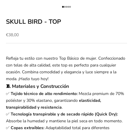
Ir al artículo 1
Ir al artículo 2
Ir al artículo 3
Ir al artículo 4
Ir al artículo 5
SKULL BIRD - TOP
Precio de oferta
€38,00
Refleja tu estilo con nuestro Top Básico de mujer. Confeccionado
con telas de alta calidad, este top es perfecto para cualquier
ocasión. Combina comodidad y elegancia y luce siempre a la
moda. ¡Hazlo tuyo hoy!
🧵 Materiales y Construcción
✅
Tejido técnico de alto rendimiento:
Mezcla premium de 70%
poliéster y 30% elastano, garantizando
elasticidad,
transpirabilidad y resistencia
.
✅
Tecnología transpirable y de secado rápido (Quick Dry):
Absorbe la humedad y mantiene la piel seca en todo momento.
✅
Copas extraíbles:
Adaptabilidad total para diferentes