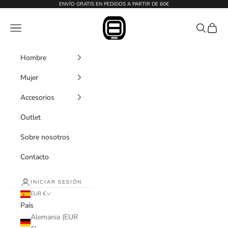
Ir al contenido
ENVÍO GRATIS EN PEDIDOS A PARTIR DE 60€
Ochowear
Menú
Buscar
Cesta
Hombre
Mujer
Accesorios
Outlet
Sobre nosotros
Contacto
INICIAR SESIÓN
EUR €
País
Alemania (EUR