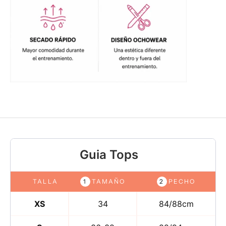
Guia Tops
TALLA
TAMAÑO
PECHO
XS
34
84/88cm